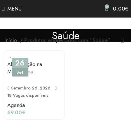
0
MENU
0.00
€
Saúde
Início
Produtos etiquetados com “Saúde”
26
Alimentação na
Menopausa
Set
Setembro 26, 2026
18 Vagas disponíveis
Agenda
69.00
€