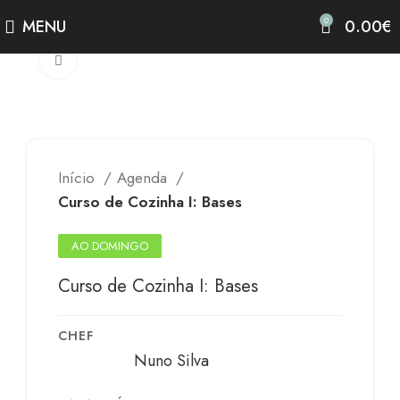
0
MENU
0.00
€
Clicar para alargar
Início
Agenda
Curso de Cozinha I: Bases
AO DOMINGO
Curso de Cozinha I: Bases
CHEF
Nuno Silva