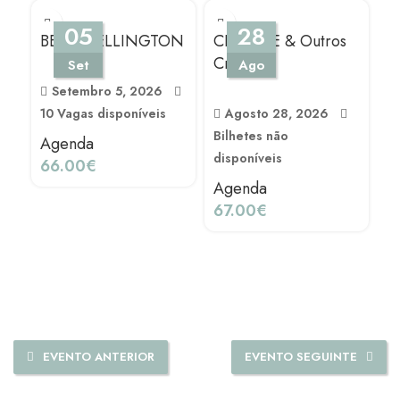
05
28
BEEF WELLINGTON
CEVICHE & Outros
Crus
Set
Ago
Setembro 5, 2026
10 Vagas disponíveis
Agosto 28, 2026
Bilhetes não
Agenda
C
disponíveis
66.00
€
J
Agenda
67.00
€
Va
A
1
EVENTO ANTERIOR
EVENTO SEGUINTE