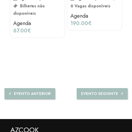
Bilhetes não
6 Vagas disponíveis
C
disponíveis
Agenda
I
Agenda
190.00
€
c
67.00
€
t
di
A
6
EVENTO ANTERIOR
EVENTO SEGUINTE
AZCOOK