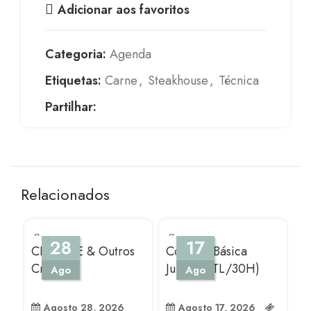
Adicionar aos favoritos
Categoria:
Agenda
Etiquetas:
Carne
,
Steakhouse
,
Técnica
Partilhar:
Relacionados
NO
28
17
CEVICHE & Outros
Cozinha Básica
Crus
Junior (ATL/30H)
Ago
Ago
Agosto 28, 2026
Agosto 17, 2026