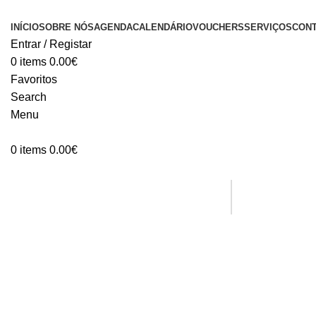
INÍCIO
SOBRE NÓS
AGENDA
CALENDÁRIO
VOUCHERS
SERVIÇOS
CON
Entrar / Registar
0
items
0.00
€
Favoritos
Search
Menu
0
items
0.00
€