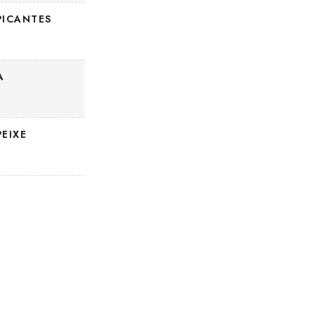
PICANTES
A
EIXE
Links Úteis
Newsletter
FAQs
Política de Privacidade