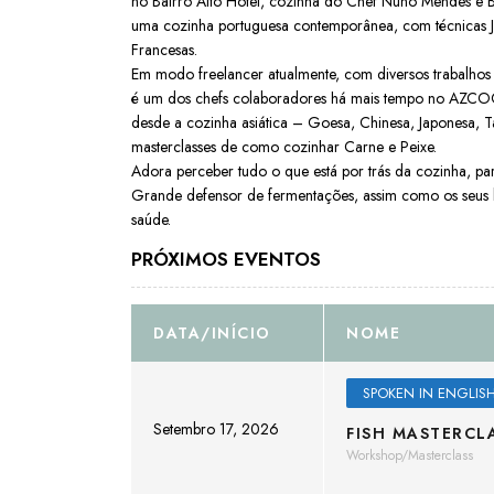
no Bairro Alto Hotel, cozinha do Chef Nuno Mendes e
uma cozinha portuguesa contemporânea, com técnicas 
Francesas.
Em modo freelancer atualmente, com diversos trabalhos
é um dos chefs colaboradores há mais tempo no AZCO
desde a cozinha asiática – Goesa, Chinesa, Japonesa, T
masterclasses de como cozinhar Carne e Peixe.
Adora perceber tudo o que está por trás da cozinha, part
Grande defensor de fermentações, assim como os seus b
saúde.
PRÓXIMOS EVENTOS
DATA/INÍCIO
NOME
SPOKEN IN ENGLIS
Setembro 17, 2026
FISH MASTERCL
Workshop/Masterclass