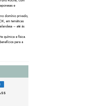
 Bruno Rocha, com
Japonesas e
 no domínio privado,
OK, em temáticas
ailandesa – até às
e química e física.
enefícios para a
H
ASS