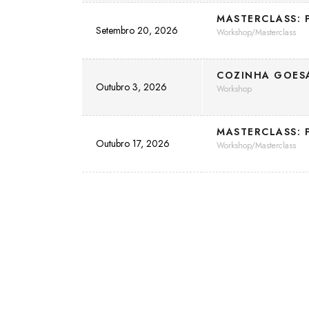
MASTERCLASS: 
Setembro 20, 2026
Workshop/Masterclass
COZINHA GOES
Outubro 3, 2026
Workshop
MASTERCLASS: P
Outubro 17, 2026
Workshop/Masterclass
Ligações
A minha conta
hefs profissionais no A-Z-
Favoritos
Recuperar senha