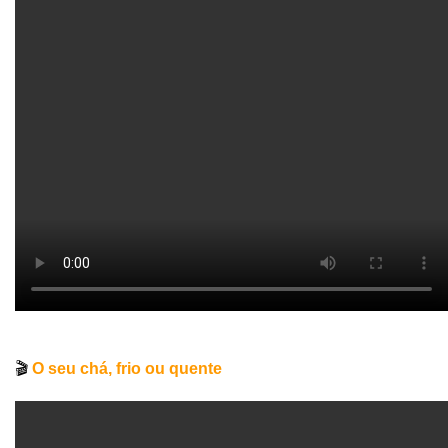
🎬
O seu chá, frio ou quente