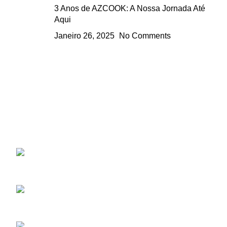
3 Anos de AZCOOK: A Nossa Jornada Até
Aqui
Janeiro 26, 2025
No Comments
AZCOOK
Descubra experiências gastronómicas únicas e práticas
com chefs profissionais no A-Z-Cook, o seu estúdio de
culinária em Azeitão
Rua da Padaria, 76 R/C | 2925-
810 Azeitão
Telefone: (+351) 938406444
(Chamada para rede Nacional)