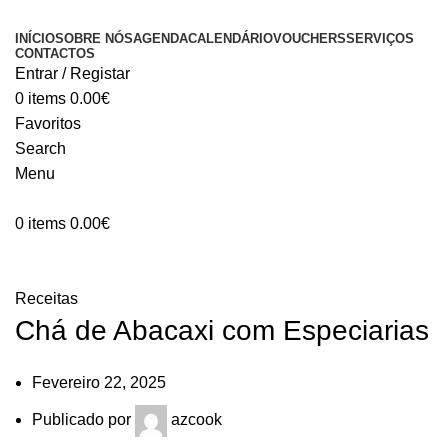
INÍCIO
SOBRE NÓS
AGENDA
CALENDÁRIO
VOUCHERS
SERVIÇOS
CONTACTOS
Entrar / Registar
0
items
0.00
€
Favoritos
Search
Menu
0
items
0.00
€
Blog
Receitas
Chá de Abacaxi com Especiarias
Fevereiro 22, 2025
Publicado por
azcook