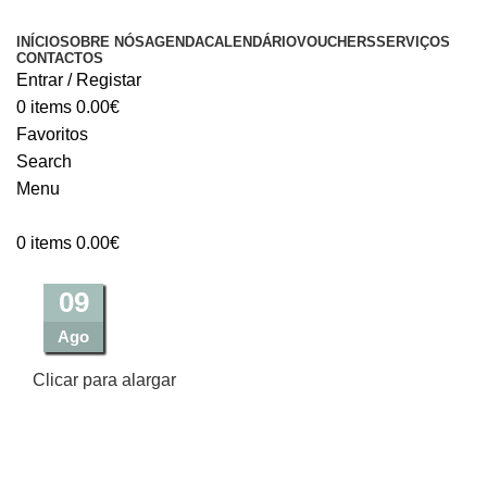
INÍCIO
SOBRE NÓS
AGENDA
CALENDÁRIO
VOUCHERS
SERVIÇOS
CONTACTOS
Entrar / Registar
0
items
0.00
€
Favoritos
Search
Menu
0
items
0.00
€
07
17
17
20
14
14
10
09
Ago
Nov
Nov
Nov
Jan
Set
Set
Set
Clicar para alargar