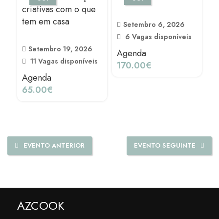
criativas com o que
tem em casa
Setembro 6, 2026
6 Vagas disponíveis
Setembro 19, 2026
Agenda
A
11 Vagas disponíveis
170.00
€
1
Agenda
65.00
€
EVENTO ANTERIOR
EVENTO SEGUINTE
AZCOOK