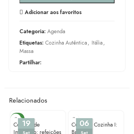
Adicionar aos favoritos
Categoria:
Agenda
Etiquetas:
Cozinha Autêntica
,
Itália
,
Massa
Partilhar:
Relacionados
NOVO
19
06
Cozinha de
Curso de Cozinha I:
C
Improviso: refeições
Bases
B
Set
Set