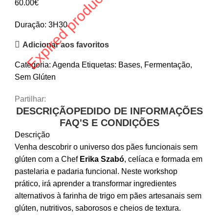
Expired product
60.00
€
Duração: 3H30
Adicionar aos favoritos
Categoria:
Agenda
Etiquetas:
Bases
,
Fermentação
,
Sem Glúten
Partilhar:
DESCRIÇÃO
PEDIDO DE INFORMAÇÕES
FAQ'S E CONDIÇÕES
Descrição
Venha descobrir o universo dos pães funcionais sem
glúten com a Chef
Erika Szabó
, celíaca e formada em
pastelaria e padaria funcional. Neste workshop
prático, irá aprender a transformar ingredientes
alternativos à farinha de trigo em pães artesanais sem
glúten, nutritivos, saborosos e cheios de textura.