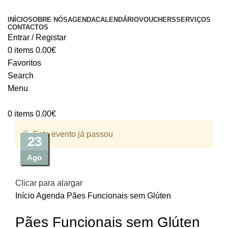
INÍCIO
SOBRE NÓS
AGENDA
CALENDÁRIO
VOUCHERS
SERVIÇOS
CONTACTOS
Entrar / Registar
0
items
0.00
€
Favoritos
Search
Menu
0
items
0.00
€
Este evento já passou
26
28
19
06
27
17
31
23
Ago
Ago
Ago
Out
Set
Set
Set
Set
Clicar para alargar
Início
Agenda
Pães Funcionais sem Glúten
Pães Funcionais sem Glúten